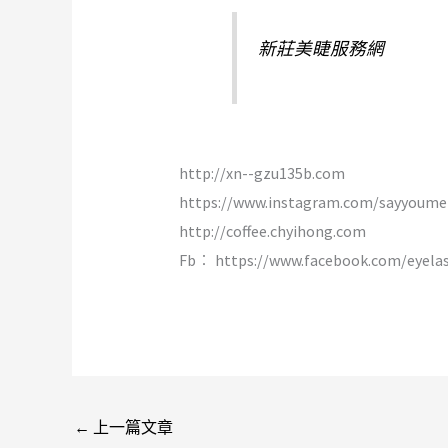
新莊美睫服務網
http://xn--gzu135b.com
https://www.instagram.com/sayyoume
http://coffee.chyihong.com
Fb︰ https://www.facebook.com/eyela
←
上一篇文章