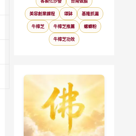
客製化沙發
台南做臉
廠
美容創業課程
頌缽
基隆抓漏
牛樟芝
牛樟芝推薦
螺螄粉
加工
牛樟芝功效
聯
模