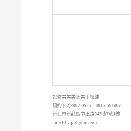
打擊樂
毛
學
吃
精密射
霧眉教
太歲燈
桃花運
出
學
新竹霧
新莊美
單身聯
感情和
眉
睫
誼
合
空間設
霧眉課
金屬加
霧眉
計
程
工
說妳美美美睫美甲紋繡
預約 (02)8992-0525 0915-551807
新北市新莊區中正路347巷7號1樓
Line ID︰pollyninteen