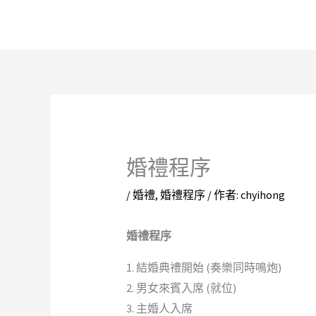
跳
至
主
要
內
容
婚禮程序
/
婚禮
,
婚禮程序
/ 作者:
chyihong
婚禮程序
1. 結婚典禮開始 (奏樂同時鳴炮)
2. 男女來賓入席 (就位)
3. 主婚人入席