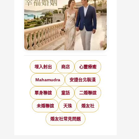
埋入射出
商店
心靈療癒
Mahamudra
安捷台北裝潢
單身聯誼
童話
二婚聯誼
未婚聯誼
天珠
婚友社
婚友社常見問題