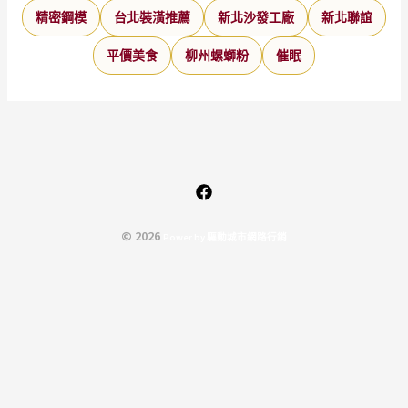
精密鋼模
台北裝潢推薦
新北沙發工廠
新北聯誼
平價美食
柳州螺螄粉
催眠
© 2026
P
o
w
e
r
b
y
驅
動
城
市
網
路
行
銷