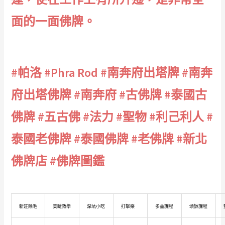
面的一面佛牌。
#帕洛 #Phra Rod #南奔府出塔牌 #南奔
府出塔佛牌 #南奔府 #古佛牌 #泰國古
佛牌 #五古佛 #法力 #聖物 #利己利人 #
泰國老佛牌 #泰國佛牌 #老佛牌 #新北
佛牌店 #佛牌圖鑑
新莊除毛
美睫教學
深坑小吃
打擊樂
多益課程
頌缽課程