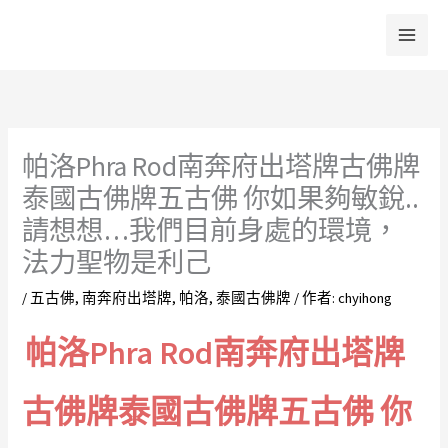
跳
至
主
要
內
容
帕洛Phra Rod南奔府出塔牌古佛牌
泰國古佛牌五古佛 你如果夠敏銳..
請想想…我們目前身處的環境，
法力聖物是利己
/
五古佛
,
南奔府出塔牌
,
帕洛
,
泰國古佛牌
/ 作者:
chyihong
帕洛Phra Rod南奔府出塔牌
古佛牌泰國古佛牌五古佛 你