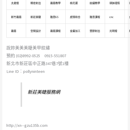
太歲燈
精密射出
霧眉教學
桃花運
紋繡教學
頌缽證照
新竹霧眉
新莊美睫
雅思6.5
感情和合
雅思課程
cnc
霧眉
空間設計
霧眉課程
金屬加工
塑膠射出
光明燈
說妳美美美睫美甲紋繡
預約 (02)8992-0525 0915-551807
新北市新莊區中正路347巷7號1樓
Line ID︰pollyninteen
新莊美睫服務網
http://xn--gzu135b.com