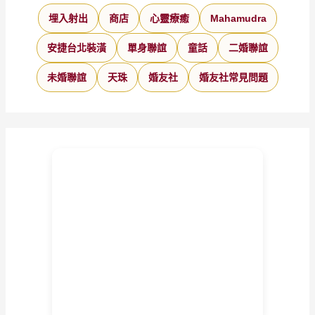
埋入射出
商店
心靈療癒
Mahamudra
安捷台北裝潢
單身聯誼
童話
二婚聯誼
未婚聯誼
天珠
婚友社
婚友社常見問題