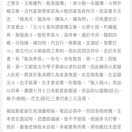
之喉舌，玉衡屬杓、魁為璇璣」，故斗魁一名璇璣，斗柄亦
稱玉衡。古代星宿學家認為斗魁四星各有所示，如晉書天文
志：「樞為天，璇為地，璣為人，權為時」，司馬遷史記、
天官書云，「北斗七星所謂旋璣玉衡，以齊七政。杓攜龍
角，衡殷南斗，魁枕參首斗：為帝車，運於中央，臨制四
鄉，分陰陽、建四時，均五行，移節度，定諸紀，皆繫於
斗」故古代以斗喻施政之準則。而在民間信仰中，史記天官
書，有「魁為參首」一旨句，含有魁首、第一之意；而魁
首、第一又都是古今學子夢寐以求的目標，因此轉而以星擬
人託祀，將其形象具體化為金身鬼面，右足踏魚鰲，左足踢
北斗，右手執筆，左手拿金寶，形像取，「魁人蹺斗」而加
以供奉。農曆七月七日為魁星爺聖誕，供品則以龍眼(狀元)、
榛子(榜眼)、花生(探花)三果代表三元及第。
據說魁星爺生前滿腹經綸，每試必高中，但因長相奇醜，主
考官在面試時，恐遭致議論，皆不予錄取，經過多次打擊、
挫折、最後悲憤投水自殺，幸被鰲魚所救，將他載往天庭受