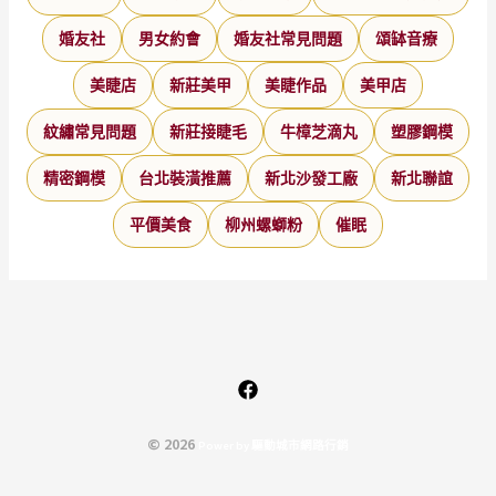
婚友社
男女約會
婚友社常見問題
頌缽音療
美睫店
新莊美甲
美睫作品
美甲店
紋繡常見問題
新莊接睫毛
牛樟芝滴丸
塑膠鋼模
精密鋼模
台北裝潢推薦
新北沙發工廠
新北聯誼
平價美食
柳州螺螄粉
催眠
© 2026
P
o
w
e
r
b
y
驅
動
城
市
網
路
行
銷