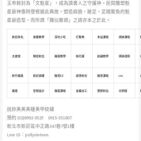
玉帝敕封為「文魁星」，成為讀書人之守護神。民間雕塑魁
星爺神像時便根據此典故，塑造麻臉，跛足，足踏鰲魚的魁
星爺造型，而所謂「獨佔鰲頭」之語亦本之於此。
新莊除毛
美睫教學
深坑小吃
打擊樂
多益課程
頌缽課程
太歲燈
精密射出
霧眉教學
桃花運
紋繡教學
頌缽證照
新竹霧眉
新莊美睫
雅思6.5
感情和合
雅思課程
cnc
霧眉
空間設計
霧眉課程
金屬加工
塑膠射出
光明燈
說妳美美美睫美甲紋繡
預約 (02)8992-0525 0915-551807
新北市新莊區中正路347巷7號1樓
Line ID︰pollyninteen