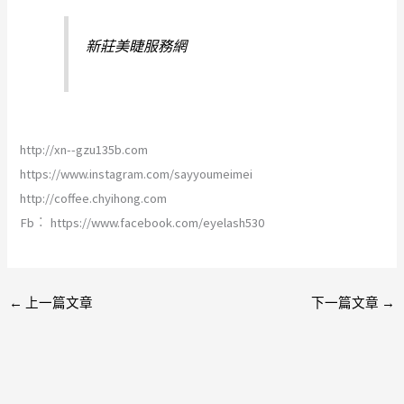
新莊美睫服務網
http://xn--gzu135b.com
https://www.instagram.com/sayyoumeimei
http://coffee.chyihong.com
Fb︰ https://www.facebook.com/eyelash530
←
上一篇文章
下一篇文章
→