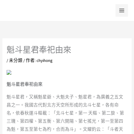
跳
至
主
要
內
容
魁斗星君奉祀由來
/
未分類
/ 作者:
chyihong
魁斗星君奉祀由來
魁斗星君，又稱魁星爺、大魁夫子、魁星君，為廣義之五文
昌之一。我國古代對北方天空所形成的北斗七星，各有命
名，依春秋運斗樞載：「北斗七星，第一 天樞、第二旋、第
三璣、第四權、第五衡、第六開陽、第七搖光，第一至第四
為魁，第五至第七為杓，合而為斗」。文耀釣云：「斗者天