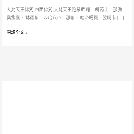
咒,
大梵天王佛咒,四面佛咒,大梵天王陀羅尼 嗡 耕丙土 那騰
四
奧盆囊， 缽羅嘛 沙哈八帝 那嘛， 哈帝噶擺 娑啊卡 […]
面
佛
閱讀全文 »
咒,
大
梵
天
王
陀
羅
尼