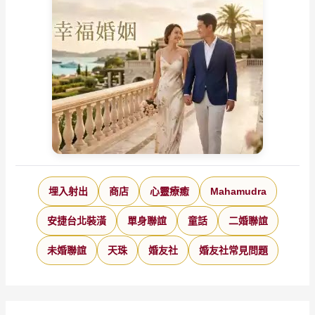
埋入射出
商店
心靈療癒
Mahamudra
安捷台北裝潢
單身聯誼
童話
二婚聯誼
未婚聯誼
天珠
婚友社
婚友社常見問題