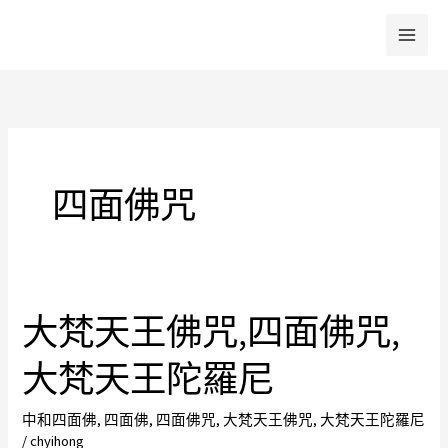
跳
至
主
要
內
容
四面佛咒
大梵天王佛咒,四面佛咒,
大
梵
大梵天王陀羅尼
天
王
中和四面佛
,
四面佛
,
四面佛咒
,
大梵天王佛咒
,
大梵天王陀羅尼
佛
/
chyihong