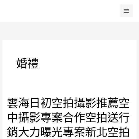
跳
至
主
要
內
容
婚禮
雲海日初空拍攝影推薦空
雲
海
中攝影專案合作空拍送行
日
初
銷大力曝光專案新北空拍
空