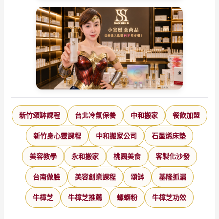
新竹頌缽課程
台北冷氣保養
中和搬家
餐飲加盟
新竹身心靈課程
中和搬家公司
石墨烯床墊
美容教學
永和搬家
桃園美食
客製化沙發
台南做臉
美容創業課程
頌缽
基隆抓漏
牛樟芝
牛樟芝推薦
螺螄粉
牛樟芝功效