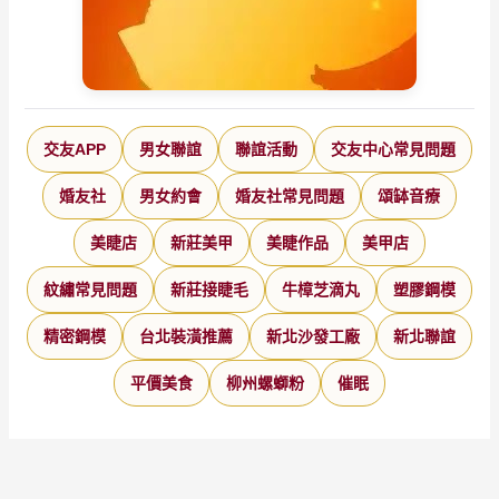
交友APP
男女聯誼
聯誼活動
交友中心常見問題
婚友社
男女約會
婚友社常見問題
頌缽音療
美睫店
新莊美甲
美睫作品
美甲店
紋繡常見問題
新莊接睫毛
牛樟芝滴丸
塑膠鋼模
精密鋼模
台北裝潢推薦
新北沙發工廠
新北聯誼
平價美食
柳州螺螄粉
催眠