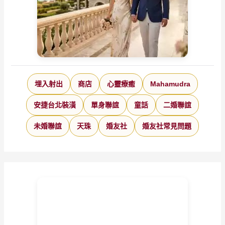
埋入射出
商店
心靈療癒
Mahamudra
安捷台北裝潢
單身聯誼
童話
二婚聯誼
未婚聯誼
天珠
婚友社
婚友社常見問題