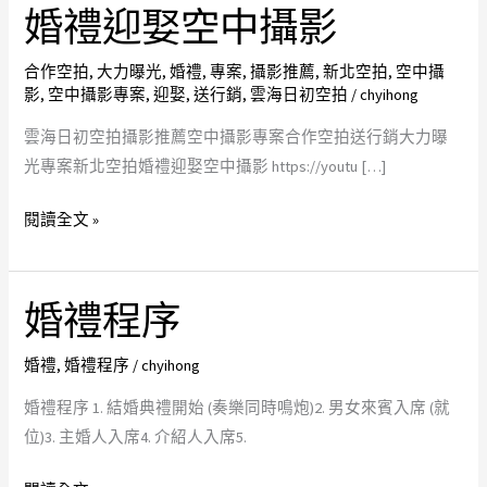
拍
婚禮迎娶空中攝影
攝
影
合作空拍
,
大力曝光
,
婚禮
,
專案
,
攝影推薦
,
新北空拍
,
空中攝
影
,
空中攝影專案
,
迎娶
,
送行銷
,
雲海日初空拍
/
chyihong
推
薦
雲海日初空拍攝影推薦空中攝影專案合作空拍送行銷大力曝
空
光專案新北空拍婚禮迎娶空中攝影 https://youtu […]
中
攝
閱讀全文 »
影
專
案
婚禮程序
婚
合
禮
作
婚禮
,
婚禮程序
/
chyihong
程
空
序
婚禮程序 1. 結婚典禮開始 (奏樂同時鳴炮)2. 男女來賓入席 (就
拍
位)3. 主婚人入席4. 介紹人入席5.
送
行