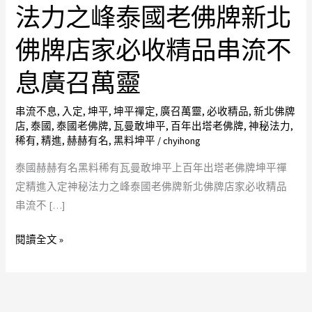
名
法力之峰泰國老佛牌新北
黑
佛牌店家必收精品串流不
料
稀
息廣召萬靈
有
瓦
串流不息
,
入定
,
坤平
,
坤平禪定
,
廣召萬靈
,
必收精品
,
新北佛牌
曼
店
,
泰國
,
泰國老佛牌
,
瓦曼敢坤平
,
百年出塔老佛牌
,
神秘法力
,
敢
稀有
,
精進
,
赫赫有名
,
黑料坤平
/
chyihong
坤
泰國赫赫有名黑料稀有瓦曼敢坤平上百年出塔老佛牌坤平禪
平
定精進入定神秘法力之峰泰國老佛牌新北佛牌店家必收精品
上
串流不 […]
百
年
閱讀全文 »
出
塔
老
佛