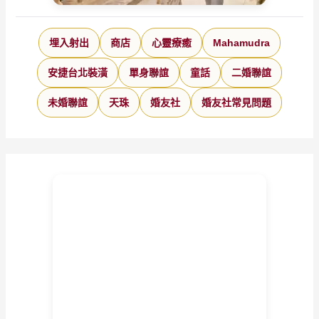
埋入射出
商店
心靈療癒
Mahamudra
安捷台北裝潢
單身聯誼
童話
二婚聯誼
未婚聯誼
天珠
婚友社
婚友社常見問題