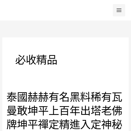
跳
至
主
要
內
容
必收精品
泰國赫赫有名黑料稀有瓦
泰
國
曼敢坤平上百年出塔老佛
赫
赫
牌坤平禪定精進入定神秘
有