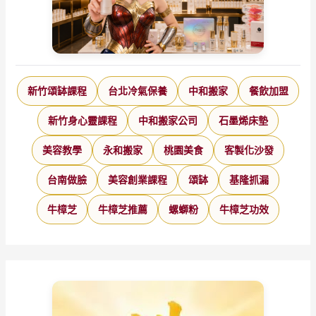
息
廣
召
萬
靈
新竹頌缽課程
台北冷氣保養
中和搬家
餐飲加盟
新竹身心靈課程
中和搬家公司
石墨烯床墊
美容教學
永和搬家
桃園美食
客製化沙發
台南做臉
美容創業課程
頌缽
基隆抓漏
牛樟芝
牛樟芝推薦
螺螄粉
牛樟芝功效