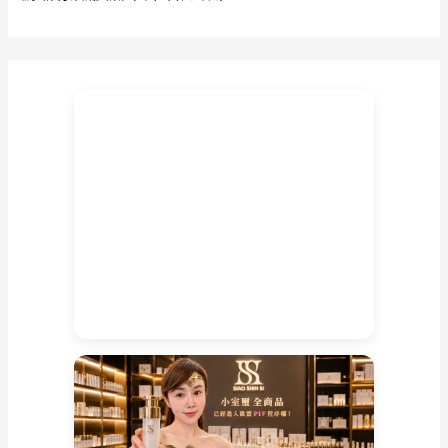
國
老
佛
牌
新
北
佛
牌
店
家
必
收
精
品
串
流
不