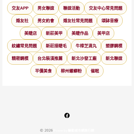
交友APP
男女聯誼
聯誼活動
交友中心常見問題
婚友社
男女約會
婚友社常見問題
頌缽音療
美睫店
新莊美甲
美睫作品
美甲店
紋繡常見問題
新莊接睫毛
牛樟芝滴丸
塑膠鋼模
精密鋼模
台北裝潢推薦
新北沙發工廠
新北聯誼
平價美食
柳州螺螄粉
催眠
© 2026
P
o
w
e
r
b
y
驅
動
城
市
網
路
行
銷