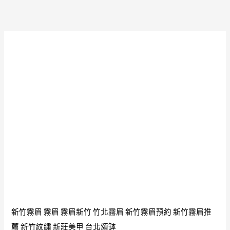
牌
坤
平
禪
定
精
進
入
定
神
秘
法
力
之
峰
新竹霧眉
霧眉
霧眉新竹
竹北霧眉
新竹霧眉預約
新竹霧眉推
泰
薦
新竹紋繡
新莊美甲
台北頌缽