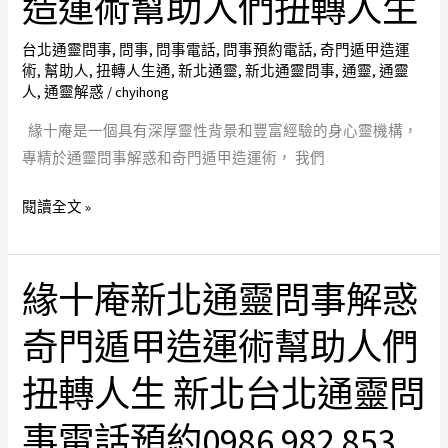
造運術幫助人們扭轉人生
感
北
情
通
台北通靈問事
,
問事
,
問事電話
,
問事預約電話
,
奇門遁甲造運
術
,
幫助人
,
扭轉人生通
,
新北通靈
,
新北通靈問事
,
通靈
,
通靈
分
靈
人
,
通靈解惑
/
chyihong
手
問
求
事
緣十庵是一個具有深厚靈性背景和豐富經驗的身心靈機構，
復
電
專精於通靈問事解惑和奇門遁甲造運術， 我們
合
話
閱讀全文 »
術
預
台
約
北
0986
緣十庵新北通靈問事解惑
通
982
緣
靈
853
十
奇門遁甲造運術幫助人們
問
新
庵
事
北
新
扭轉人生 新北台北通靈問
通
北
靈
通
事電話預約0986 982 853