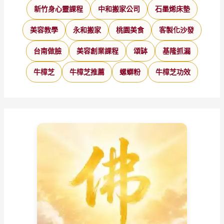
新竹身心靈課程
中和搬家公司
石墨烯床墊
美容教學
永和搬家
桃園美食
客製化沙發
台南做臉
美容創業課程
頌缽
基隆抓漏
牛樟芝
牛樟芝推薦
螺螄粉
牛樟芝功效