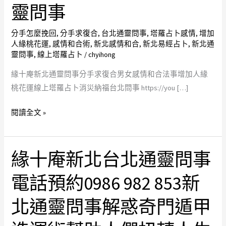
增
靈問事
加
人
分手怎麼挽回
,
分手求復合
,
台北通靈問事
,
塔羅占卜感情
,
增加
人緣桃花運
,
感情和合術
,
新北感情和合
,
新北易經占卜
,
新北通
緣
靈問事
,
線上塔羅占卜
/
chyihong
桃
花
緣十庵新北通靈問事分手求復合男女感情和合法事增加人緣
運
桃花運線上塔羅占卜消災納福台北問事 https://you […]
新
閱讀全文 »
北
感
情
緣十庵新北台北通靈問事
和
緣
合
十
電話預約0986 982 853新
塔
庵
羅
新
北通靈問事解惑奇門遁甲
占
北
卜
台