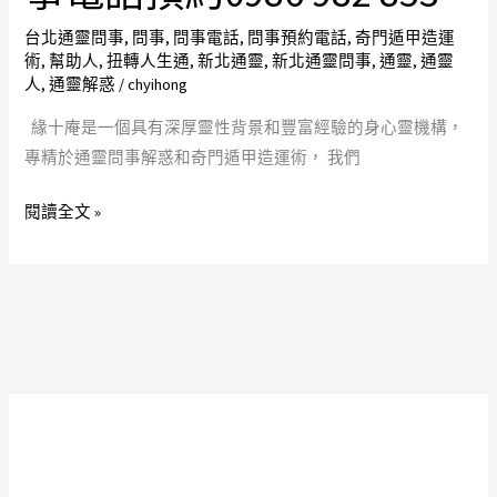
問
靈
事
問
台北通靈問事
,
問事
,
問事電話
,
問事預約電話
,
奇門遁甲造運
術
,
幫助人
,
扭轉人生通
,
新北通靈
,
新北通靈問事
,
通靈
,
通靈
解
事
人
,
通靈解惑
/
chyihong
惑
解
奇
惑
緣十庵是一個具有深厚靈性背景和豐富經驗的身心靈機構，
門
奇
專精於通靈問事解惑和奇門遁甲造運術， 我們
遁
門
閱讀全文 »
甲
遁
造
甲
運
造
術
運
幫
術
助
幫
人
助
們
人
扭
們
轉
扭