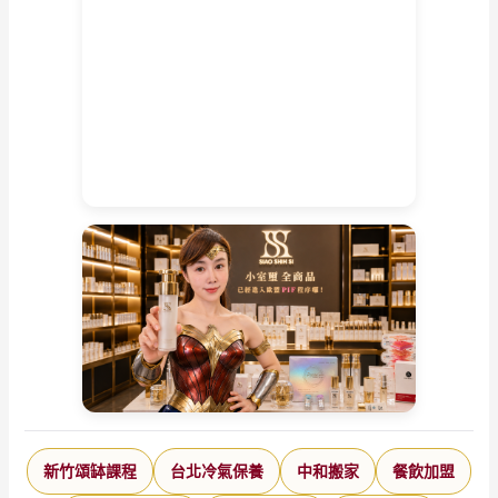
853
新竹頌缽課程
台北冷氣保養
中和搬家
餐飲加盟