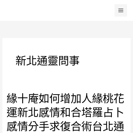
跳
至
主
要
內
容
新北通靈問事
緣十庵如何增加人緣桃花
緣
十
運新北感情和合塔羅占卜
庵
如
感情分手求復合術台北通
何