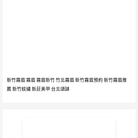
人
轉
生
人
生
新
北
台
北
通
靈
問
新竹霧眉
霧眉
霧眉新竹
竹北霧眉
新竹霧眉預約
新竹霧眉推
事
薦
新竹紋繡
新莊美甲
台北頌缽
電
話
預
約
0986
982