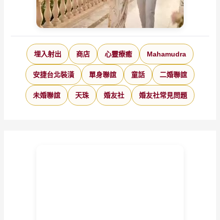
埋入射出
商店
心靈療癒
Mahamudra
安捷台北裝潢
單身聯誼
童話
二婚聯誼
未婚聯誼
天珠
婚友社
婚友社常見問題