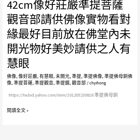
42cm像好莊嚴準提菩薩
佛
菩
母
薩
觀音部請供佛像實物看對
銅
觀
佛
緣最好目前放在佛堂內未
音
像
部
開光物好美妙請供之人有
含
請
背
供
慧眼
光
佛
高
像
佛像
,
像好莊嚴
,
有慧眼
,
未開光
,
準提
,
準提佛像
,
準提佛母銅佛
42cm
看
像
,
準提菩薩
,
準提觀音
,
準提鏡
,
觀音部
/
chyihong
像
對
https://tw.bid.yahoo.com/item/101205230818 準提佛母銅
好
緣
莊
最
閱讀全文 »
嚴
好
準
目
提
前
菩