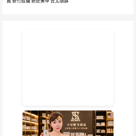
薦
新竹紋繡
新莊美甲
台北頌缽
前
慧
放
眼
在
佛
堂
內
未
開
光
物
好
美
妙
請
供
之
人