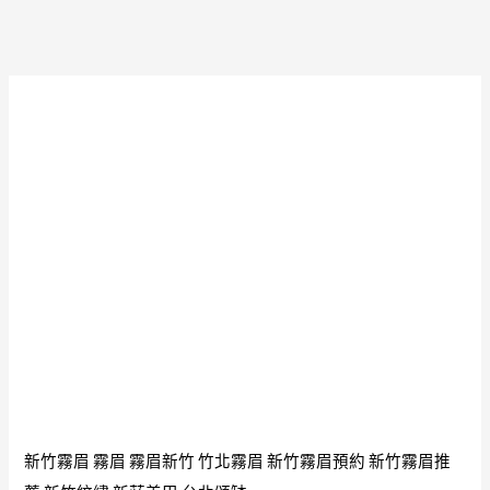
放
薩
在
觀
佛
音
堂
部
內
請
未
供
開
佛
光
像
物
實
好
物
美
看
妙
對
請
緣
供
最
之
好
人
新竹霧眉
霧眉
霧眉新竹
竹北霧眉
新竹霧眉預約
新竹霧眉推
目
有