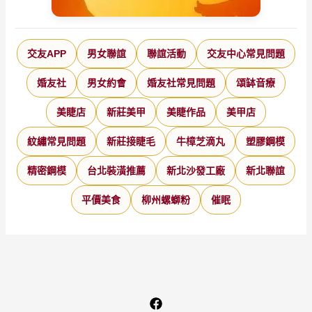
交友APP
男女聯誼
聯誼活動
交友中心常見問題
婚友社
男女約會
婚友社常見問題
頌缽音療
美睫店
新莊美甲
美睫作品
美甲店
紋繡常見問題
新莊接睫毛
牛樟芝滴丸
塑膠鋼模
精密鋼模
台北裝潢推薦
新北沙發工廠
新北聯誼
平價美食
柳州螺螄粉
催眠