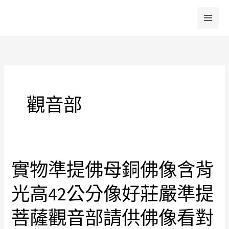
跳
至
主
要
內
容
觀音部
實物準提佛母銅佛像含背
實
物
光高42公分像好莊嚴準提
準
提
菩薩觀音部請供佛像看對
佛