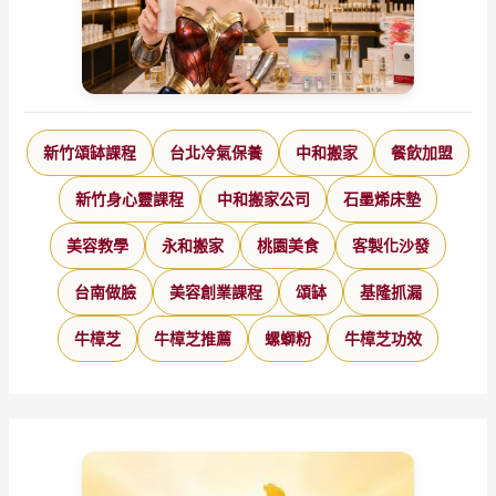
有
慧
眼
新竹頌缽課程
台北冷氣保養
中和搬家
餐飲加盟
新竹身心靈課程
中和搬家公司
石墨烯床墊
美容教學
永和搬家
桃園美食
客製化沙發
台南做臉
美容創業課程
頌缽
基隆抓漏
牛樟芝
牛樟芝推薦
螺螄粉
牛樟芝功效