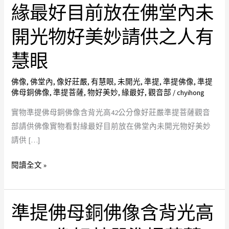
母
緣最好目前放在佛堂內未
銅
開光物好美妙請供之人有
佛
像
慧眼
含
背
佛像
,
佛堂內
,
像好莊嚴
,
有慧眼
,
未開光
,
準提
,
準提佛像
,
準提
光
佛母銅佛像
,
準提菩薩
,
物好美妙
,
緣最好
,
觀音部
/
chyihong
高
實物準提佛母銅佛像含背光高42公分像好莊嚴準提菩薩觀音
42
部請供佛像實物看對緣最好目前放在佛堂內未開光物好美妙
公
請供 […]
分
像
閱讀全文 »
好
莊
嚴
準提佛母銅佛像含背光高
準
準
提
提