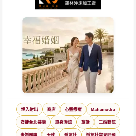
埋入射出
商店
心靈療癒
Mahamudra
安捷台北裝潢
單身聯誼
童話
二婚聯誼
未婚聯誼
天珠
婚友社
婚友社常見問題