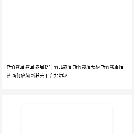
居
士
佛
堂
修
法
新竹霧眉
霧眉
霧眉新竹
竹北霧眉
新竹霧眉預約
新竹霧眉推
薦
新竹紋繡
新莊美甲
台北頌缽