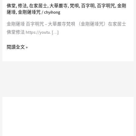
字
佛堂
,
修法
,
在家居士
,
大華嚴寺
,
梵唄
,
百字明
,
百字明咒
,
金剛
明
薩埵
,
金剛薩埵咒
/
chyihong
咒
金剛薩埵 百字明咒 – 大華嚴寺梵唄 （金剛薩埵咒）在家居士
–
佛堂修法 https://youtu. […]
大
華
閱讀全文 »
嚴
寺
梵
唄
（金
剛
薩
埵
咒）
在
家