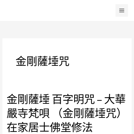
跳
至
主
要
內
容
金剛薩埵咒
金剛薩埵 百字明咒 – 大華
金
剛
嚴寺梵唄 （金剛薩埵咒）
薩
埵
在家居士佛堂修法
百