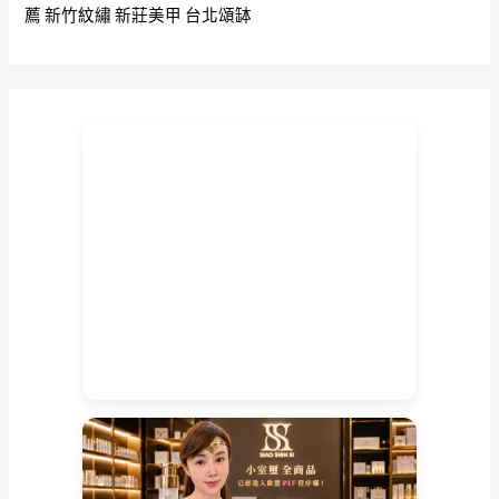
薦
新竹紋繡
新莊美甲
台北頌缽
佛
意
老
佛
牌
富
貴
佛/
老
闆
佛/
有
富
翁
之
意