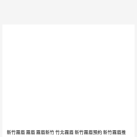
約
德
佛
主
曆
版
2470
赫
佛
赫
牌
有
特
名
別
富
版
貴
赫
佛
赫
老
有
闆
名
佛
富
大
貴
富
兆
翁
新竹霧眉
霧眉
霧眉新竹
竹北霧眉
新竹霧眉預約
新竹霧眉推
索
之