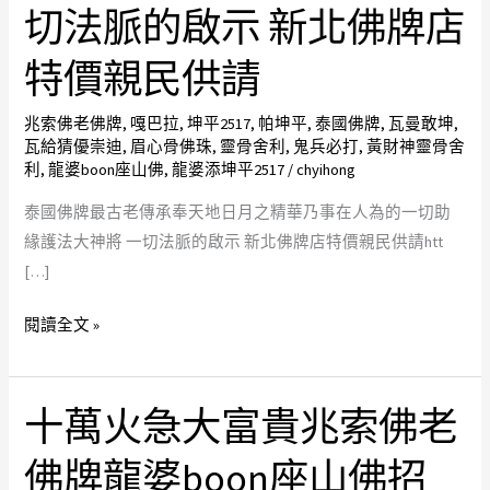
古
切法脈的啟示 新北佛牌店
老
特價親民供請
傳
承
兆索佛老佛牌
,
嘎巴拉
,
坤平2517
,
帕坤平
,
泰國佛牌
,
瓦曼敢坤
,
奉
瓦給猜優崇迪
,
眉心骨佛珠
,
靈骨舍利
,
鬼兵必打
,
黃財神靈骨舍
天
利
,
龍婆boon座山佛
,
龍婆添坤平2517
/
chyihong
地
泰國佛牌最古老傳承奉天地日月之精華乃事在人為的一切助
日
緣護法大神將 一切法脈的啟示 新北佛牌店特價親民供請htt
月
[…]
之
精
閱讀全文 »
華
乃
事
十萬火急大富貴兆索佛老
十
在
萬
人
佛牌龍婆boon座山佛招
火
為