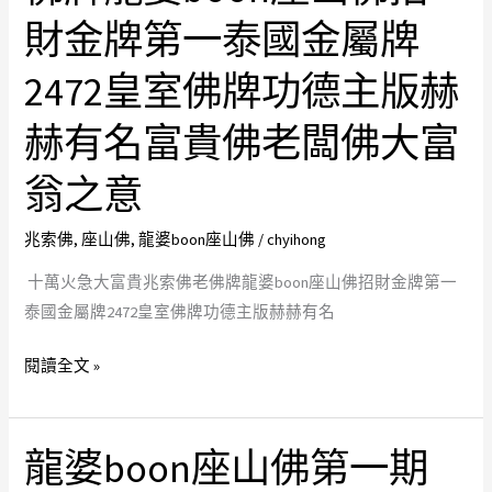
急
的
財金牌第一泰國金屬牌
大
一
富
2472皇室佛牌功德主版赫
切
貴
助
赫有名富貴佛老闆佛大富
兆
緣
索
護
翁之意
佛
法
老
大
兆索佛
,
座山佛
,
龍婆boon座山佛
/
chyihong
佛
神
牌
十萬火急大富貴兆索佛老佛牌龍婆boon座山佛招財金牌第一
將
龍
泰國金屬牌2472皇室佛牌功德主版赫赫有名
一
婆
切
閱讀全文 »
boon
法
座
脈
山
的
龍婆boon座山佛第一期
龍
佛
啟
婆
招