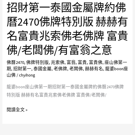
示
招財第一泰國金屬牌約佛
boon
財
新
座
金
北
曆2470佛牌特別版 赫赫有
山
牌
佛
佛
第
名富貴兆索佛老佛牌 富貴
牌
第
一
店
佛/老闆佛/有富翁之意
一
泰
特
期
國
價
佛曆2470
,
佛牌特別版
,
兆索佛
,
富翁
,
富貴
,
富貴佛
,
座山佛第一
招
金
親
期
,
招財第一
,
泰國金屬
,
老佛牌
,
老闆佛
,
赫赫有名
,
龍婆boon座
財
屬
民
山佛
/
chyihong
第
牌
供
龍婆boon座山佛第一期招財第一泰國金屬牌約佛曆2470佛牌
一
2472
請
特別版 赫赫有名富貴兆索佛老佛牌 富貴佛/老闆佛/
泰
皇
國
室
閱讀全文 »
金
佛
屬
牌
牌
功