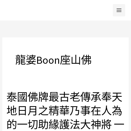
跳
至
主
要
內
容
龍婆boon座山佛
泰國佛牌最古老傳承奉天
泰
國
地日月之精華乃事在人為
佛
牌
的一切助緣護法大神將 一
最