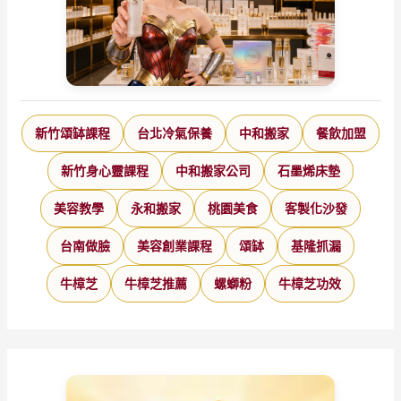
新竹頌缽課程
台北冷氣保養
中和搬家
餐飲加盟
新竹身心靈課程
中和搬家公司
石墨烯床墊
美容教學
永和搬家
桃園美食
客製化沙發
台南做臉
美容創業課程
頌缽
基隆抓漏
牛樟芝
牛樟芝推薦
螺螄粉
牛樟芝功效