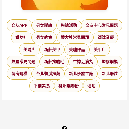
交友APP
男女聯誼
聯誼活動
交友中心常見問題
婚友社
男女約會
婚友社常見問題
頌缽音療
美睫店
新莊美甲
美睫作品
美甲店
紋繡常見問題
新莊接睫毛
牛樟芝滴丸
塑膠鋼模
精密鋼模
台北裝潢推薦
新北沙發工廠
新北聯誼
平價美食
柳州螺螄粉
催眠