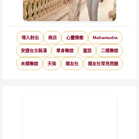
埋入射出
商店
心靈療癒
Mahamudra
安捷台北裝潢
單身聯誼
童話
二婚聯誼
未婚聯誼
天珠
婚友社
婚友社常見問題