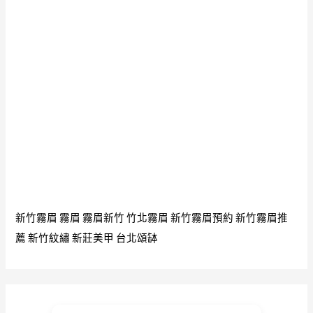
泰
國
公
主
都
認
同
2515
龍
波
添
新竹霧眉
霧眉
霧眉新竹
竹北霧眉
新竹霧眉預約
新竹霧眉推
坤
薦
新竹紋繡
新莊美甲
台北頌缽
平
21
符
管