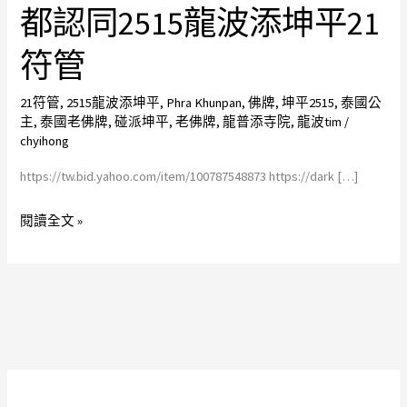
曆
都認同2515龍波添坤平21
2515
符管
龍
波
21符管
,
2515龍波添坤平
,
Phra Khunpan
,
佛牌
,
坤平2515
,
泰國公
tim
主
,
泰國老佛牌
,
碰派坤平
,
老佛牌
,
龍普添寺院
,
龍波tim
/
添
chyihong
碰
https://tw.bid.yahoo.com/item/100787548873 https://dark […]
派
坤
閱讀全文 »
平
佛
牌
龍
普
添
寺
院