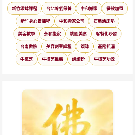
新竹頌缽課程
台北冷氣保養
中和搬家
餐飲加盟
新竹身心靈課程
中和搬家公司
石墨烯床墊
美容教學
永和搬家
桃園美食
客製化沙發
台南做臉
美容創業課程
頌缽
基隆抓漏
牛樟芝
牛樟芝推薦
螺螄粉
牛樟芝功效