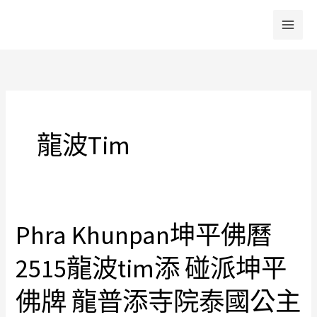
跳
至
主
要
內
容
龍波tim
Phra Khunpan坤平佛曆
Phra
Khunpan
2515龍波tim添 碰派坤平
坤
平
佛牌 龍普添寺院泰國公主
佛