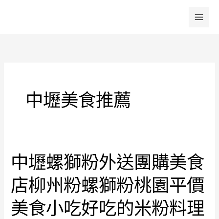
跳
至
主
要
內
容
中壢美食推薦
中壢螺獅粉外送團購美食
中
壢
店柳州粉螺獅粉桃園平價
螺
獅
美食小吃好吃的米粉料理
粉