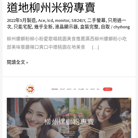
外
道地柳州米粉專賣
送
團
2022年5月製造
,
Ace
,
lcd
,
monitor
,
SB241Y
,
二手螢幕
,
只用過一
次
,
只能宅配
,
幾乎全新
,
液晶顯示器
,
盒裝完整
,
自取
/
chyihong
購
美
柳州螺螄粉柳小粉愛歌唱桃園美食推薦廣西柳州螺螄粉小吃
食
部美味餐廳辣口爽口中壢桃園在地美食 […]
店
柳
閱讀全文 »
州
粉
螺
中
獅
壢
粉
螺
桃
獅
園
粉
平
團
價
購