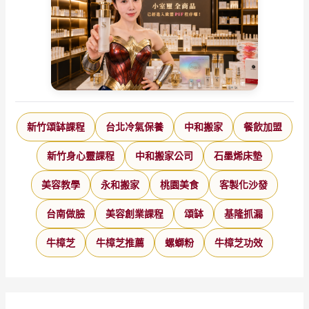
新竹頌缽課程
台北冷氣保養
中和搬家
餐飲加盟
新竹身心靈課程
中和搬家公司
石墨烯床墊
美容教學
永和搬家
桃園美食
客製化沙發
台南做臉
美容創業課程
頌缽
基隆抓漏
牛樟芝
牛樟芝推薦
螺螄粉
牛樟芝功效