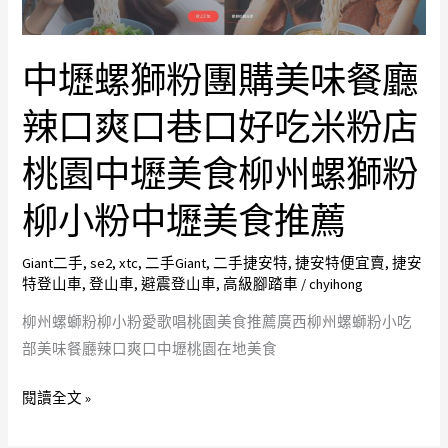
美
美
食
味
中壢螺獅粉團購美味餐廳
小
餐
吃
廳
辣口爽口巷口好吃米粉店
好
辣
吃
口
桃園中壢美食柳州螺獅粉
的
爽
柳小粉中壢美食推薦
米
口
粉
巷
料
Giant二手
,
se2
,
xtc
,
二手Giant
,
二手捷安特
,
捷安特便宜賣
,
捷安
口
特登山車
,
登山車
,
避震登山車
,
高級腳踏車
/
chyihong
理
好
道
吃
柳州螺螄粉柳小粉愛歌唱桃園美食推薦廣西柳州螺螄粉小吃
地
米
部美味餐廳辣口爽口中壢桃園在地美食
柳
粉
州
閱讀全文 »
店
米
桃