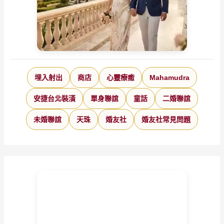
埋入射出
商店
心靈療癒
Mahamudra
安捷台北裝潢
單身聯誼
童話
二婚聯誼
未婚聯誼
天珠
婚友社
婚友社常見問題