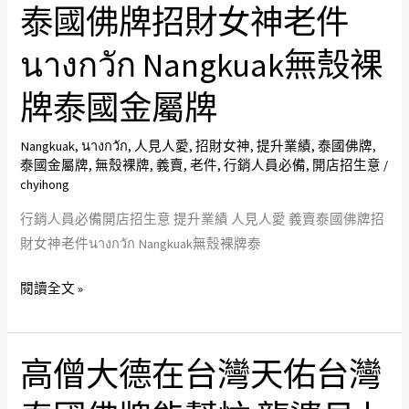
員
帕
國
泰國佛牌招財女神老件
必
納
老
備
萊
佛
นางกวัก Nangkuak無殼裸
開
天
牌
牌泰國金屬牌
店
神
龍
招
座
婆
Nangkuak
,
นางกวัก
,
人見人愛
,
招財女神
,
提升業績
,
泰國佛牌
,
生
騎
艮
泰國金屬牌
,
無殼裸牌
,
義賣
,
老件
,
行銷人員必備
,
開店招生意
/
意
金
財
chyihong
提
翅
龜
行銷人員必備開店招生意 提升業績 人見人愛 義賣泰國佛牌招
升
鳥
2450
財女神老件นางกวัก Nangkuak無殼裸牌泰
業
義
財
績
賣
龜
閱讀全文 »
人
泰
無
見
國
殼
人
佛
祼
高僧大德在台灣天佑台灣
高
愛
牌
牌
僧
義
店