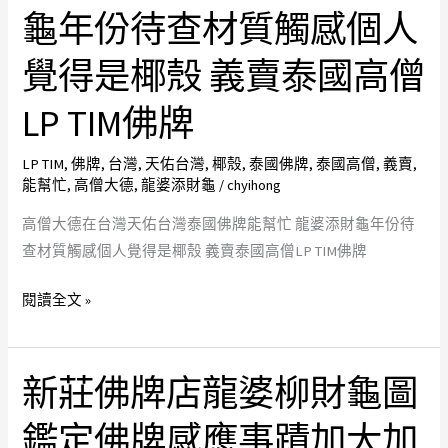
德
龜年份待查材質觸感個人
索
國
在
通
佛
台
覺得是椰殼 義賣泰國高僧
佛
牌
灣
又
九
LP TIM佛牌
天
稱
大
佑
龍
高
LP TIM
,
佛牌
,
台灣
,
天佑台灣
,
椰殼
,
泰國佛牌
,
泰國高僧
,
義賣
,
台
能幫忙
,
高僧大德
,
龍婆添財龜
/
chyihong
婆
僧
灣
索
龍
泰
高僧大德在台灣天佑台灣泰國佛牌能幫忙 龍婆添財龜年份待
通
婆
國
查材質觸感個人覺得是椰殼 義賣泰國高僧LP TIM佛牌
老
銀
佛
件
閱讀全文 »
牌
未
能
知
幫
年
新莊佛牌店龍婆柳財龜圖
新
忙
代
莊
龍
鑑定佛牌感應事蹟加大加
無
佛
婆