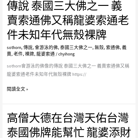
傳說 泰國三大佛之一 義
游
婆
牌
泳
艮
泰
賣索通佛又稱龍婆索通老
的
七
國
佛
龍
件未知年代無殼裸牌
金
像
財
屬
的
佛
sothorn
,
傳說
,
會游泳的佛
,
泰國三大佛之一
,
無殼
,
索通佛
,
義
牌
賣
,
老件
,
裸牌
,
龍婆索通
/
chyihong
傳
三
說
大
sothorn會游泳的佛像的傳說 泰國三大佛之一 義賣索通佛又稱
泰
招
龍婆索通老件未知年代無殼裸牌 https://
國
財
三
聖
閱讀全文 »
大
物
佛
2458LP
之
Ngern
高僧大德在台灣天佑台灣
高
一
義
僧
泰國佛牌能幫忙 龍婆添財
義
賣
大
賣
泰