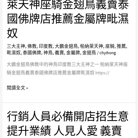
萊天神座騎金翅鳥義賣泰
寓
鳥
寓
意
佛
意
國佛牌店推薦金屬牌毗濕
代
教
代
表
奴
中
表
著
的
著
長
三大主神
,
佛教
,
印度教
,
大鵬金翅鳥
,
帕納萊天神
,
座騎
,
推薦
,
神
長
毗濕奴
,
泰國佛牌
,
神鳥
,
義賣
,
金屬牌
,
金翅鳥
/
chyihong
壽
鳥
壽
健
印
健
大鵬金翅鳥佛教中的神鳥印度教三大主神之一 帕納萊天神座
康
度
康
騎金翅鳥義賣泰國佛牌店推薦金屬牌毗濕奴 https://
富
教
富
貴
閱讀全文 »
三
貴
財
大
財
運
主
運
貴
行銷人員必備開店招生意
行
神
義
人
銷
之
賣
提升業績 人見人愛 義賣
象
人
一
泰
徵