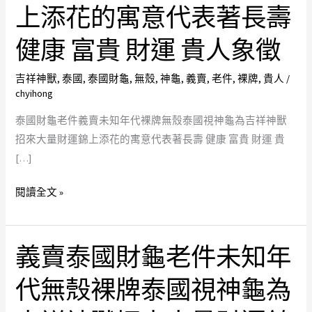
件
上添花的寓意代表著長壽
義
健康 富貴 財運 貴人象徵
賣
未
吉祥神獸
,
泰國
,
泰國財龜
,
無殼
,
神龜
,
義賣
,
老件
,
裸牌
,
貴人
/
知
chyihong
年
代
泰國財龜老件義賣未知年代裸牌無殼泰國視神龜為吉祥神獸
裸
招來大量財運錦上添花的寓意代表著長壽 健康 富貴 財運 貴
牌
[…]
無
閱讀全文 »
殼
泰
國
義賣泰國財龜老件未知年
義
視
賣
神
代無殼裸牌泰國視神龜為
泰
龜
國
為