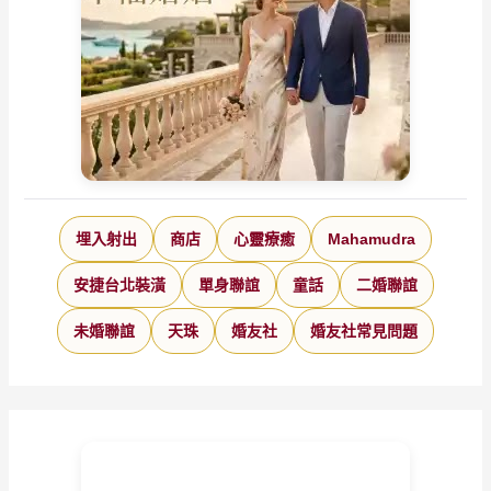
埋入射出
商店
心靈療癒
Mahamudra
安捷台北裝潢
單身聯誼
童話
二婚聯誼
未婚聯誼
天珠
婚友社
婚友社常見問題