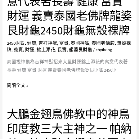
意代表著長壽 健康 富貴
龜
意
龜
為
代
為
財運 義賣泰國老佛牌龍婆
吉
表
吉
祥
著
艮財龜2450財龜無殼祼牌
祥
神
長
神
獸
壽
2450財龜
,
健康
,
吉祥神獸
,
富貴
,
泰國神龜
,
泰國老佛牌
,
無殼祼
獸
牌
,
義賣
,
財運
,
錦上添花
,
長壽
,
龍婆艮財龜
/
chyihong
招
健
招
來
康
來
泰國視神龜為吉祥神獸招來大量財運錦上添花的寓意代表著
大
富
大
長壽 健康 富貴 財運 義賣泰國老佛牌龍婆艮財龜2450財
量
貴
量
財
財
閱讀全文 »
財
運
運
運
錦
貴
錦
上
人
大鵬金翅鳥佛教中的神鳥
大
上
添
象
鵬
添
印度教三大主神之一 帕納
花
徵
金
花
的
翅
的