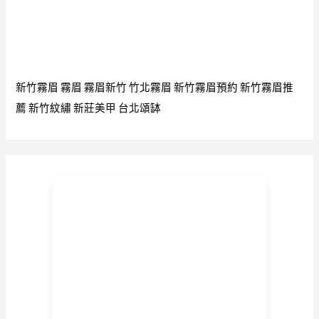
義
國
賣
金
泰
屬
國
牌
九
新竹霧眉
霧眉
霧眉新竹
竹北霧眉
新竹霧眉預約
新竹霧眉推
大
薦
新竹紋繡
新莊美甲
台北頌缽
聖
僧
LP
TIM
泰
國
金
屬
佛
牌
裸