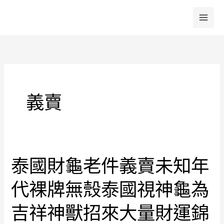
跳
至
主
要
內
容
義賣
泰國財龜老件義賣未知年
泰
國
代裸牌無殼泰國視神龜為
財
龜
吉祥神獸招來大量財運錦
老