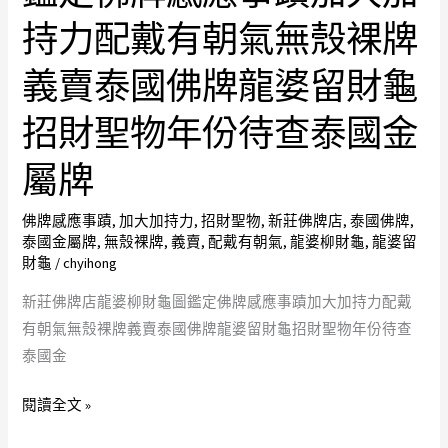
殼
牌
添
持力配戴有朝氣無殼裸牌
裸
店
財
牌
龍
龜
義賣泰國佛牌龍婆留財龜
婆
年
招財聖物年份待查泰國金
柳
份
財
待
屬牌
龜
查
圖
材
佛牌感應事蹟
,
加大加持力
,
招財聖物
,
新莊佛牌店
,
泰國佛牌
,
鑑
質
泰國金屬牌
,
無殼裸牌
,
義賣
,
配戴有朝氣
,
龍婆柳財龜
,
龍婆留
定
觸
財龜
/
chyihong
佛
感
新莊佛牌店龍婆柳財龜圖鑑定佛牌感應事蹟加大加持力配戴
牌
個
有朝氣無殼裸牌義賣泰國佛牌龍婆留財龜招財聖物年份待查
感
人
泰國金
應
覺
事
得
閱讀全文 »
蹟
是
加
椰