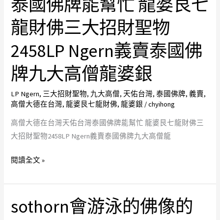
泰國佛牌能幫忙 龍婆艮七
大
賣
推
德
泰
薦
龍財佛三大招財聖物
在
國
金
台
2458LP Ngern義賣泰國佛
佛
屬
灣
牌
牌
牌九大高僧龍婆銀
天
招
毗
佑
財
濕
LP Ngern
,
三大招財聖物
,
九大高僧
,
天佑台灣
,
泰國佛牌
,
義賣
,
台
女
奴
高僧大德在台灣
,
龍婆艮七龍財佛
,
龍婆銀
/
chyihong
灣
神
泰
高僧大德在台灣天佑台灣泰國佛牌能幫忙 龍婆艮七龍財佛三
老
國
大招財聖物2458LP Ngern義賣泰國佛牌九大高僧龍
件
佛
นาง
閱讀全文 »
牌
กวัก
能
Nangkuak
幫
無
sothorn會游泳的佛像的
sothorn
忙
殼
會
龍
裸