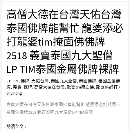
大
殼
高僧大德在台灣天佑台灣
高
加
義
僧
持
賣
泰國佛牌能幫忙 龍婆添必
大
力
泰
德
打龍婆tim掩面佛佛牌
配
國
在
戴
高
台
2518 義賣泰國九大聖僧
有
僧
灣
朝
LP
LP TIM泰國金屬佛牌裸牌
天
氣
TIM
佑
無
佛
LP TIM
,
佛牌
,
天佑台灣
,
泰國九大聖僧
,
泰國佛牌
,
泰國金屬佛
台
殼
牌
牌
,
義賣
,
裸牌
,
高僧大德在台灣
,
龍婆tim掩面佛
,
龍婆添必打
/
灣
chyihong
裸
泰
牌
高僧大德在台灣天佑台灣泰國佛牌能幫忙 龍婆添必打龍婆tim
國
義
掩面佛佛牌2518 義賣泰國九大聖僧LP TIM泰國
佛
賣
牌
泰
閱讀全文 »
能