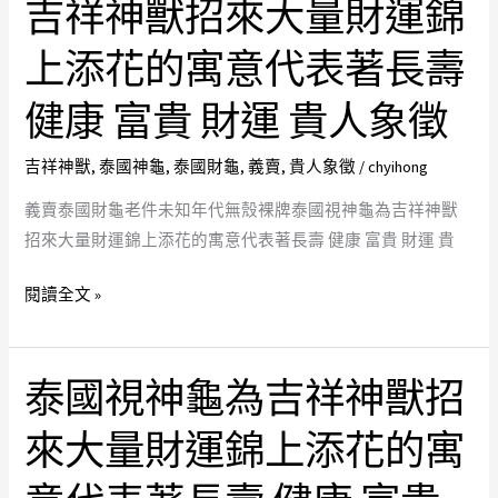
吉祥神獸招來大量財運錦
財
吉
龜
祥
上添花的寓意代表著長壽
老
神
健康 富貴 財運 貴人象徵
件
獸
未
招
吉祥神獸
,
泰國神龜
,
泰國財龜
,
義賣
,
貴人象徵
/
chyihong
知
來
年
大
義賣泰國財龜老件未知年代無殼裸牌泰國視神龜為吉祥神獸
代
量
招來大量財運錦上添花的寓意代表著長壽 健康 富貴 財運 貴
無
財
殼
運
閱讀全文 »
裸
錦
牌
上
泰
添
泰國視神龜為吉祥神獸招
泰
國
花
國
來大量財運錦上添花的寓
視
的
視
神
寓
神