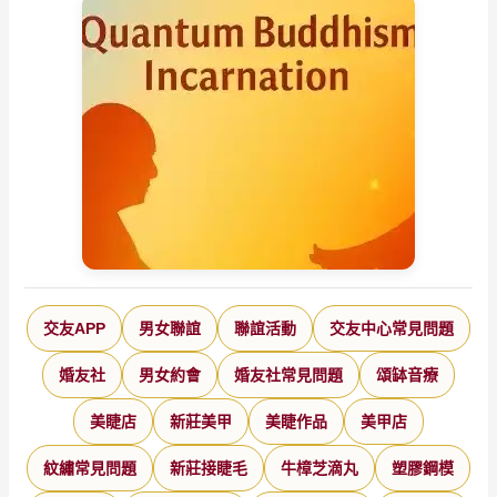
交友APP
男女聯誼
聯誼活動
交友中心常見問題
婚友社
男女約會
婚友社常見問題
頌缽音療
美睫店
新莊美甲
美睫作品
美甲店
紋繡常見問題
新莊接睫毛
牛樟芝滴丸
塑膠鋼模