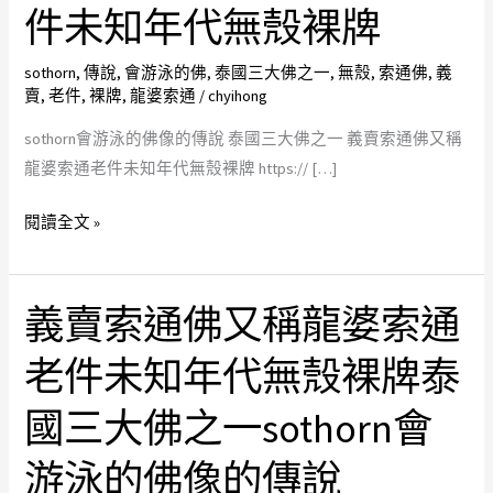
佛
件未知年代無殼裸牌
像
的
sothorn
,
傳說
,
會游泳的佛
,
泰國三大佛之一
,
無殼
,
索通佛
,
義
賣
,
老件
,
裸牌
,
龍婆索通
/
chyihong
傳
說
sothorn會游泳的佛像的傳說 泰國三大佛之一 義賣索通佛又稱
泰
龍婆索通老件未知年代無殼裸牌 https:// […]
國
三
閱讀全文 »
大
佛
之
義賣索通佛又稱龍婆索通
義
一
賣
老件未知年代無殼裸牌泰
義
索
賣
通
國三大佛之一sothorn會
索
佛
通
又
游泳的佛像的傳說
佛
稱