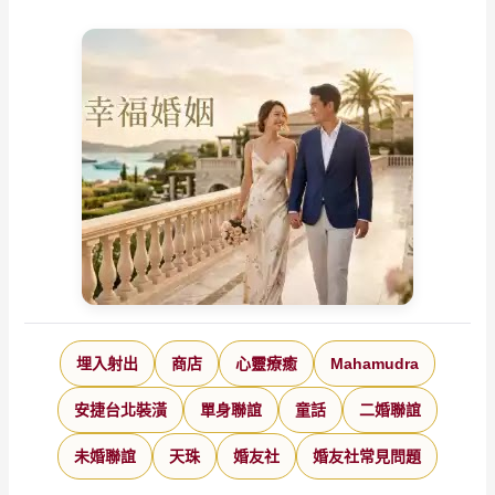
埋入射出
商店
心靈療癒
Mahamudra
安捷台北裝潢
單身聯誼
童話
二婚聯誼
未婚聯誼
天珠
婚友社
婚友社常見問題